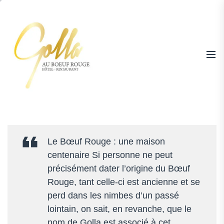
Skip
to
the
content
Hotel
|
Restaurant
Le Bœuf Rouge : une maison
Au
centenaire Si personne ne peut
Boeuf
précisément dater l’origine du Bœuf
Rouge
Rouge, tant celle-ci est ancienne et se
Niederschaeffolsheim
perd dans les nimbes d’un passé
–
lointain, on sait, en revanche, que le
Tél
nom de Golla est associé à cet