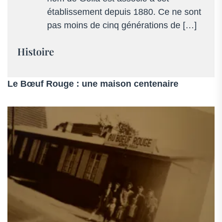
03
établissement depuis 1880. Ce ne sont
88
pas moins de cinq générations de […]
73
81
Histoire
00
–
Alsace
Le Bœuf Rouge : une maison centenaire