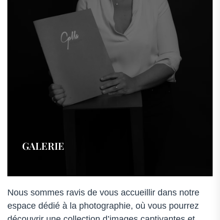
03
88
73
81
00
–
Alsace
GALERIE
Nous sommes ravis de vous accueillir dans notre
espace dédié à la photographie, où vous pourrez
découvrir une collection d’images captivantes et