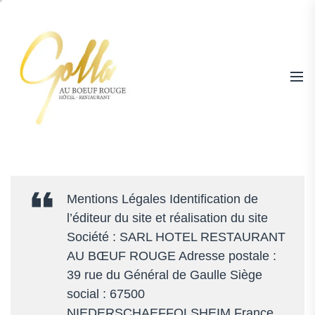
Skip
to
the
content
Hotel
|
Restaurant
Mentions Légales Identification de
Au
l’éditeur du site et réalisation du site
Boeuf
Société : SARL HOTEL RESTAURANT
Rouge
AU BŒUF ROUGE Adresse postale :
Niederschaeffolsheim
39 rue du Général de Gaulle Siège
–
social : 67500
Tél
NIEDERSCHAEFFOLSHEIM France