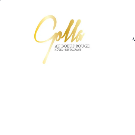
Skip
to
the
content
A
Hotel
|
Restaurant
Au
Boeuf
Rouge
Niederschaeffolsheim
–