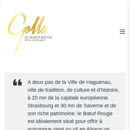
Skip
to
the
content
Hotel
|
Restaurant
A deux pas de la Ville de Haguenau,
Au
ville de tradition, de culture et d’histoire,
Boeuf
à 20 mn de la capitale européenne
Rouge
Strasbourg et 30 mn de Saverne et de
Niederschaeffolsheim
son riche patrimoine, le Bœuf Rouge
–
est idéalement situé pour offrir à
Tél
quiconque vient ou vit en Alsace un