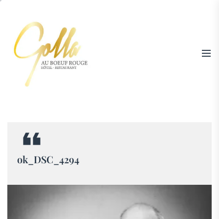
Skip
to
the
content
Hotel
|
Restaurant
Au
Boeuf
ok_DSC_4294
Rouge
Niederschaeffolsheim
–
Tél