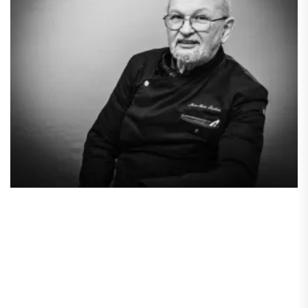
03
88
73
81
00
–
Alsace