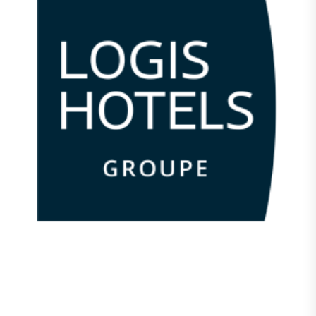
03
88
73
81
00
–
Alsace