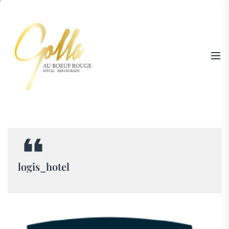
Skip
to
the
content
Hotel
|
Restaurant
Au
Boeuf
logis_hotel
Rouge
Niederschaeffolsheim
–
Tél