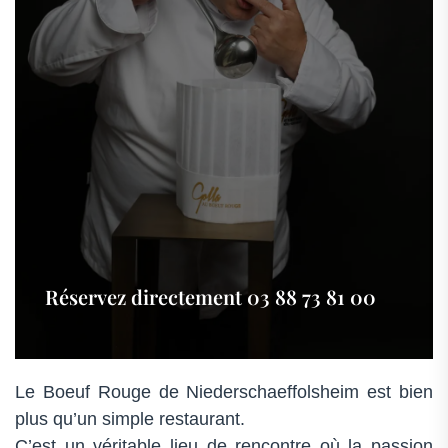
03
88
73
81
00
–
Alsace
Réservez directement 03 88 73 81 00
Le
Boeuf Rouge de Niederschaeffolsheim
est bien
plus qu’un simple restaurant.
C’est un véritable lieu de rencontre où la passion